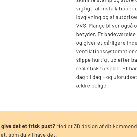
vigtigt, at installatione
lovgivning og af autorise
VVS. Mange bliver også o
betyder. Et badeværelse 
og giver et dårligere inde
ventilationssystemet er 
slippe hurtigt ud efter b
realistisk tidsplan. Et b
dag til dag – og uforudse
ældre boliger.
 give det et frisk pust?
Med et 3D design af dit kommen
et, som du vil have det.