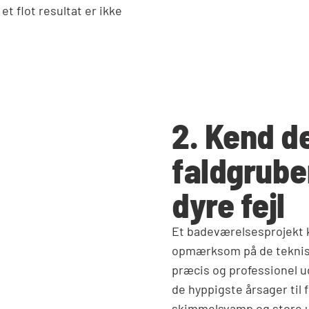
et flot resultat er ikke
2. Kend de
faldgrube
dyre fejl
Et badeværelsesprojekt ka
opmærksom på de teknisk
præcis og professionel ud
de hyppigste årsager til 
skimmelsvamp og store ud