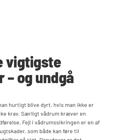
 vigtigste
r – og undgå
n hurtigt blive dyrt, hvis man ikke er
e krav. Særligt vådrum kræver en
førelse. Fejl i vådrumssikringen er en af
fugtskader, som både kan føre til
gifter på sigt. Derudover er det