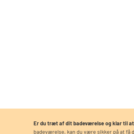
Er du træt af dit badeværelse og klar til at
badeværelse, kan du være sikker på at få d