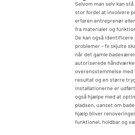
Selvom man selv kan stå f
stor fordel at involvere p
erfaren entreprenør elle
fra materialer og funktion
De kan også identificere p
problemer – fx skjulte s
når det gamle badeværels
autoriserede håndværkere
overensstemmelse med vå
resultat og en større tryg
installationerne er udført
også hjælpe med at optim
pladsen, uanset om badev
hjælp bliver renoveringen
funktionel, holdbar og v