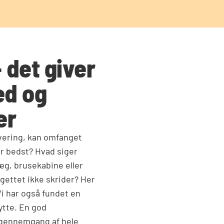
 det giver
ed og
er
vering, kan omfanget
er bedst? Hvad siger
g, brusekabine eller
gettet ikke skrider? Her
Vi har også fundet en
ytte. En god
n gennemgang af hele