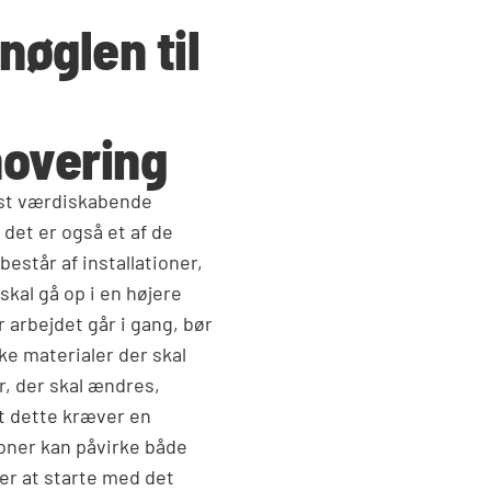
nøglen til
overing
est værdiskabende
det er også et af de
står af installationer,
 skal gå op i en højere
 arbejdet går i gang, bør
lke materialer der skal
r, der skal ændres,
lt dette kræver en
ioner kan påvirke både
er at starte med det