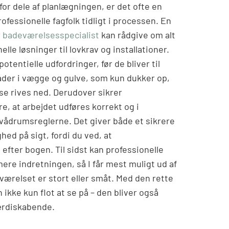
or dele af planlægningen, er det ofte en
rofessionelle fagfolk tidligt i processen. En
r
badeværelsesspecialist
kan rådgive om alt
elle løsninger til lovkrav og installationer.
otentielle udfordringer, før de bliver til
kader i vægge og gulve, som kun dukker op,
e rives ned. Derudover sikrer
, at arbejdet udføres korrekt og i
drumsreglerne. Det giver både et sikrere
hed på sigt, fordi du ved, at
 efter bogen. Til sidst kan professionelle
ere indretningen, så I får mest muligt ud af
ærelset er stort eller småt. Med den rette
 ikke kun flot at se på – den bliver også
ærdiskabende.