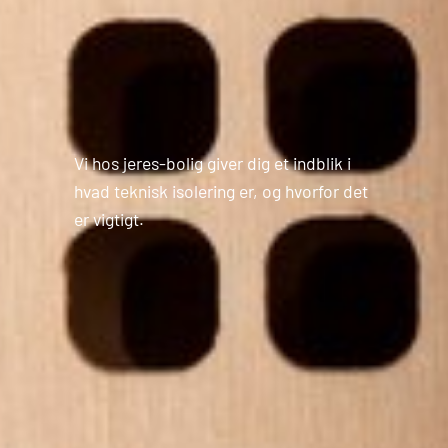
Vi hos
jeres-bolig
giver dig et indblik i
hvad teknisk isolering er, og hvorfor det
er vigtigt.