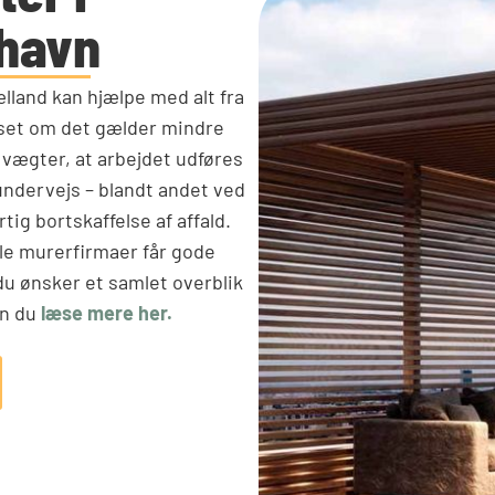
havn
land kan hjælpe med alt fra
anset om det gælder mindre
 vægter, at arbejdet udføres
undervejs – blandt andet ved
ig bortskaffelse af affald.
le murerfirmaer får gode
du ønsker et samlet overblik
an du
læse mere her.