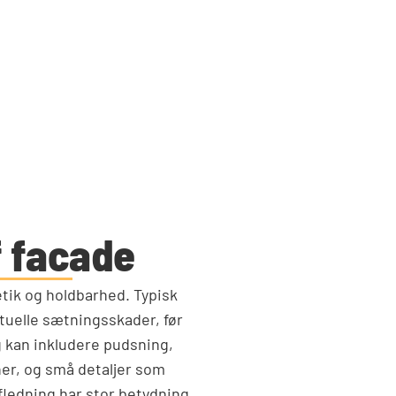
f facade
ik og holdbarhed. Typisk
tuelle sætningsskader, før
 kan inkludere pudsning,
vner, og små detaljer som
fledning har stor betydning