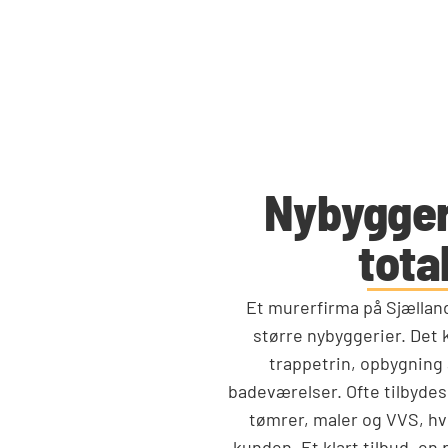
Nybyggeri
tota
Et murerfirma på Sjælland
større nybyggerier. Det 
trappetrin, opbygning 
badeværelser. Ofte tilbyd
tømrer, maler og VVS, hv
kunden. Et klart tilbud, en