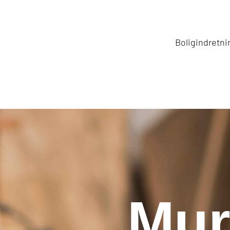
Boligindretni
Mur