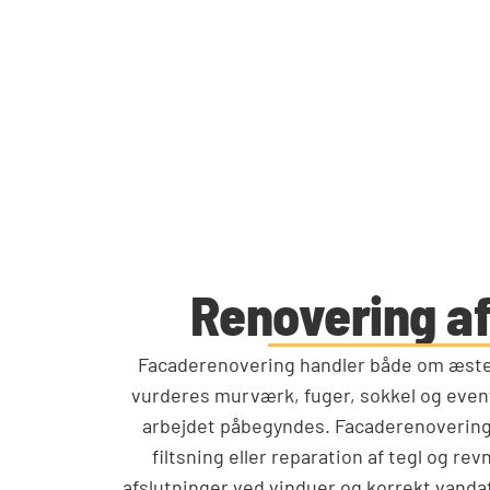
Renovering a
Facaderenovering handler både om æstet
vurderes murværk, fuger, sokkel og even
arbejdet påbegyndes. Facaderenovering
filtsning eller reparation af tegl og re
afslutninger ved vinduer og korrekt vanda