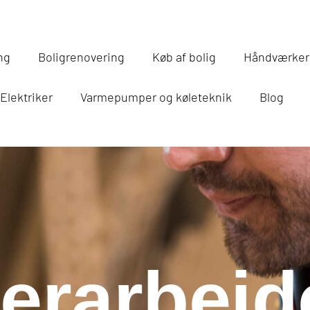
ng
Boligrenovering
Køb af bolig
Håndværker 
Elektriker
Varmepumper og køleteknik
Blog
erarbejd