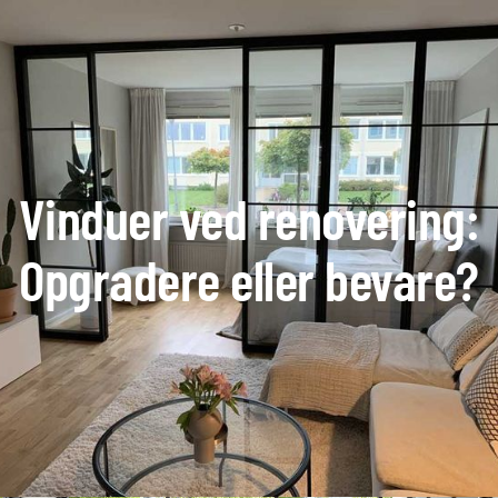
Vinduer ved renovering:
Opgradere eller bevare?