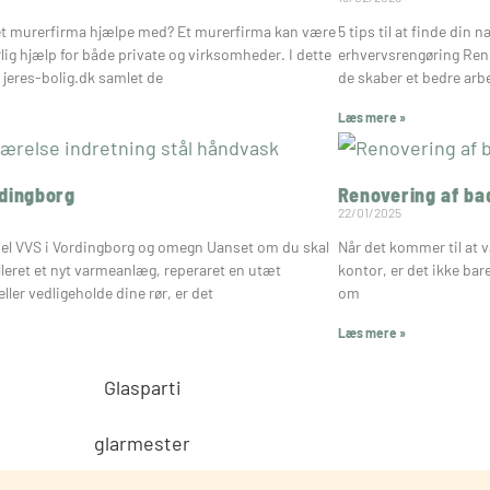
et murerfirma hjælpe med? Et murerfirma kan være
5 tips til at finde din
lig hjælp for både private og virksomheder. I dette
erhvervsrengøring Rene 
 jeres-bolig.dk samlet de
de skaber et bedre arbe
Læs mere »
dingborg
Renovering af b
22/01/2025
el VVS i Vordingborg og omegn Uanset om du skal
Når det kommer til at væ
lleret et nyt varmeanlæg, reperaret en utæt
kontor, er det ikke ba
ller vedligeholde dine rør, er det
om
Læs mere »