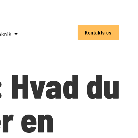
Kontakts os
eknik
: Hvad du
er en