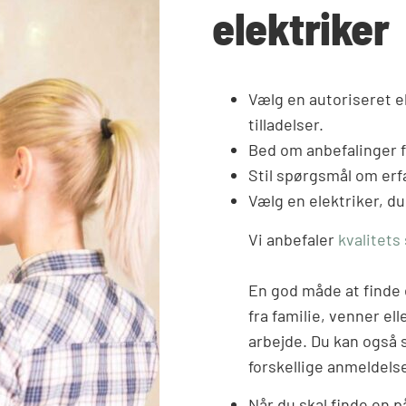
elektriker
Vælg en autoriseret e
tilladelser.
Bed om anbefalinger fr
Stil spørgsmål om erfa
Vælg en elektriker, du
Vi anbefaler
kvalitets 
En god måde at finde 
fra familie, venner ell
arbejde. Du kan også 
forskellige anmeldels
Når du skal finde en på