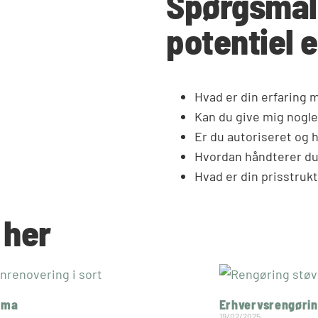
Spørgsmål,
potentiel e
Hvad er din erfaring 
Kan du give mig nogle
Er du autoriseret og 
Hvordan håndterer du
Hvad er din prisstruk
 her
rma
Erhvervsrengørin
19/02/2025