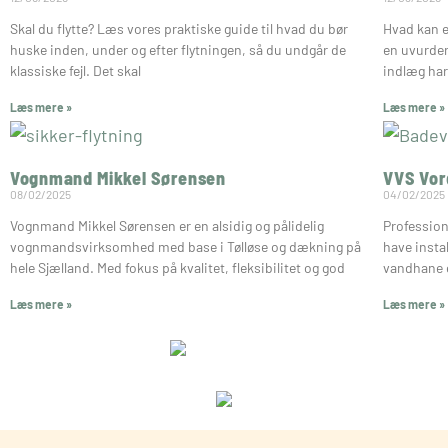
Skal du flytte? Læs vores praktiske guide til hvad du bør
Hvad kan 
huske inden, under og efter flytningen, så du undgår de
en uvurder
klassiske fejl. Det skal
indlæg har
Læs mere »
Læs mere »
Vognmand Mikkel Sørensen
VVS Vor
08/02/2025
04/02/2025
Vognmand Mikkel Sørensen er en alsidig og pålidelig
Profession
vognmandsvirksomhed med base i Tølløse og dækning på
have insta
hele Sjælland. Med fokus på kvalitet, fleksibilitet og god
vandhane e
Læs mere »
Læs mere »