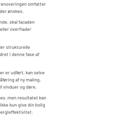
r renoveringen omfatter
 der ønskes.
nde, skal facaden
ller overflader
ler strukturelle
dret i denne fase af
er er udført, kan selve
føring af ny maling,
af vinduer og døre.
es, men resultatet kan
ikke kun give din bolig
rgieffektivitet.