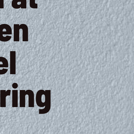
en
el
ring