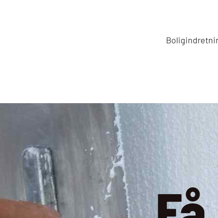
Boligindretni
Få 