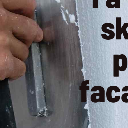
s
p
fac