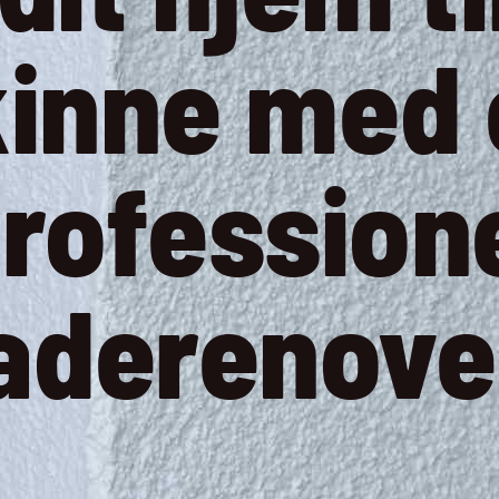
kinne med 
rofession
aderenove