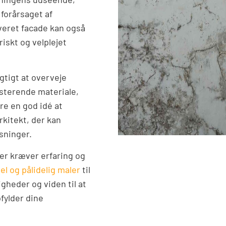
forårsaget af
overet facade kan også
iskt og velplejet
gtigt at overveje
isterende materiale,
re en god idé at
rkitekt, der kan
sninger.
er kræver erfaring og
el og pålidelig maler
til
gheder og viden til at
fylder dine