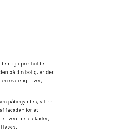
tiden og opretholde
en på din bolig, er det
r en oversigt over,
sen påbegyndes, vil en
af facaden for at
re eventuelle skader,
l løses.