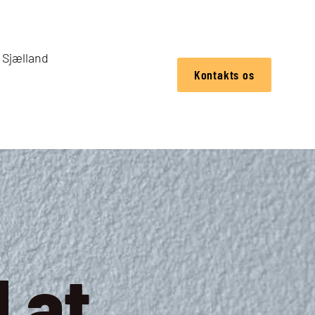
Sjælland
Kontakts os
l at