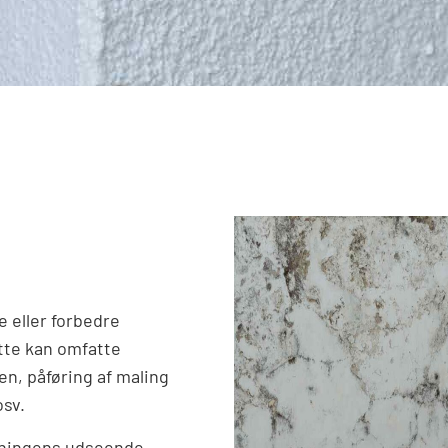
 eller forbedre
tte kan omfatte
en, påføring af maling
osv.
gningens udseende,