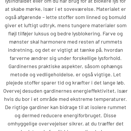
lysindfaldet eller om du har brug for at blokere lys for
at skabe mørke, især i et soveværelse. Materialet er
også afgørende – lette stoffer som linned og bomuld
giver et luftigt udtryk, mens tungere materialer som
fløjl tilføjer luksus og bedre lysblokering. Farve og
mønster skal harmonere med resten af rummets
indretning, og det er vigtigt at tænke på, hvordan
farverne ændrer sig under forskellige lysforhold.
Gardinernes praktiske aspekter, såsom ophængs
metode og vedligeholdelse, er også vigtige. Let
plejede stoffer sparer tid og kræfter i det lange løb.
Overvej desuden gardinernes energieffektivitet, især
hvis du bor i et område med ekstreme temperaturer.
De rigtige gardiner kan bidrage til at isolere rummet
og dermed reducere energiforbruget. Disse
omhyggelige overvejelser sikrer, at du træffer det